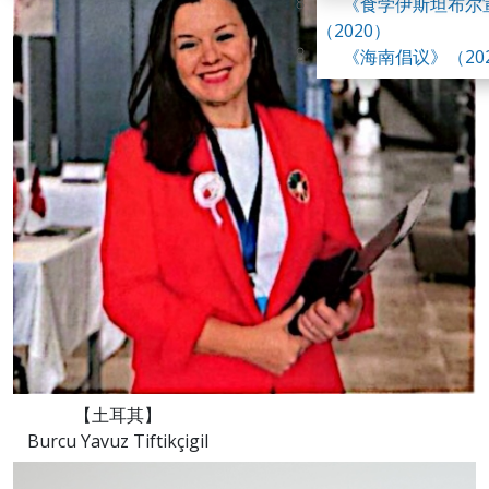
《食学伊斯坦布尔
峰会
（2020）
第四届世界食学论
《海南倡议》（20
【土耳其】
Burcu Yavuz Tiftikçigil