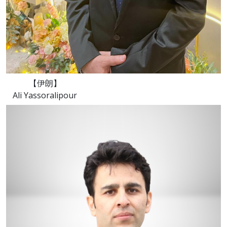
【伊朗】
Ali Yassoralipour