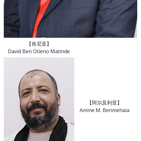
【肯尼亚】
David Ben Otieno Matinde
【阿尔及利亚】
Amine M. Benmehaia