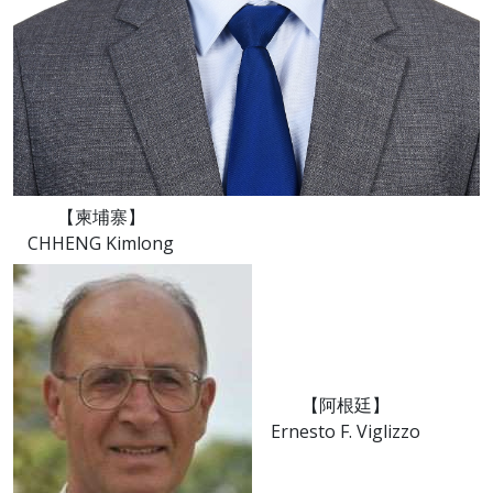
【柬埔寨】
CHHENG Kimlong
【阿根廷】
Ernesto F. Viglizzo