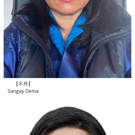
【不丹】
Sangay Dema