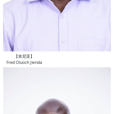
【肯尼亚】
Fred Oluoch Jienda