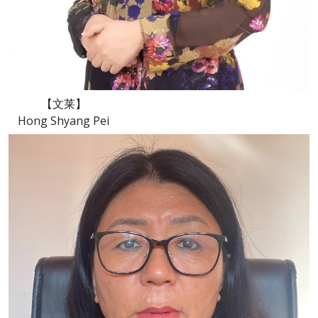
【文莱】
Hong Shyang Pei