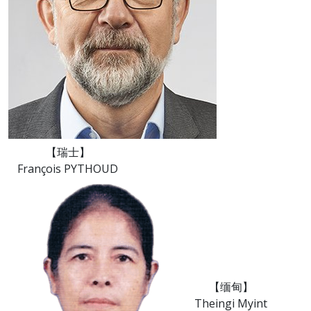
【瑞士】
François PYTHOUD
【缅甸】
Theingi Myint