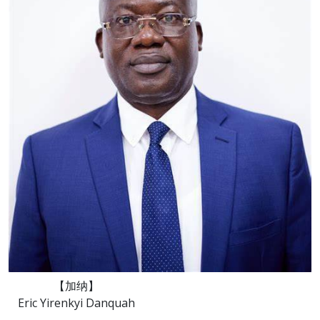
【加纳】
Eric Yirenkyi Danquah