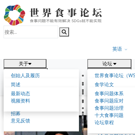
英语
关于
论坛
报告
研究
创始人及履历
世界食事论坛（WS
新闻
相关
食学理念与愿景
第五届世界食事论
简述
食学论文
食学核心概念
参与方式
联系我们
背景与框架
出版物
最新动态
食事问题体系
食事论坛
工作节点及事项
往届论坛
视频资料
食事问题应对
论坛成果
食事可持续发展报告
共同起草人
首页
共同起草人
食事问题治理
专家解读
第一届世界食学论
招募
《伊尹倡议》（20
十大食事问题
第二届世界食学论
意见反馈
《食学带路共识》（
论坛章程
第三届世界食学论
《淡路岛宣言》（2
第三届世界食学论