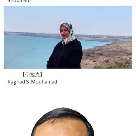
Shoba Suri
【伊拉克】
Raghad S. Mouhamad