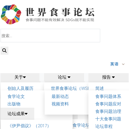
英语
关于
论坛
报告
研究
新闻
相关
创始人及履历
世界食事论坛（WSF）
简述
联系我们
食学理念与愿景
第五届世界食事论坛
背景与框架
食学论文
最新动态
食事问题体系
食学核心概念
参与方式
工作节点及事项
出版物
视频资料
食事问题应对
食事论坛
共同起草人
食事问题治理
往届论坛
论坛成果
食事可持续发展报告
招募
十大食事问题
专家解读
第一届世界食学论坛
《伊尹倡议》（2017）
意见反馈
论坛章程