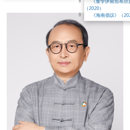
《食学伊斯坦布尔
峰会
（2020）
第四届世界食学论
《海南倡议》（20