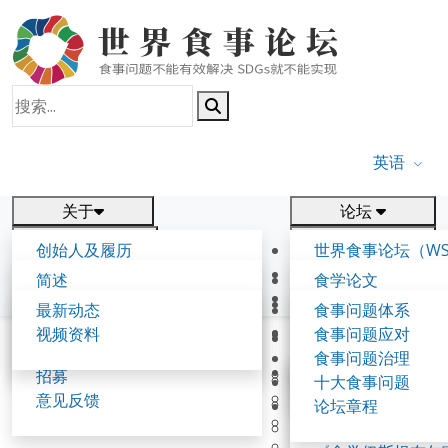
英语
关于
论坛
报告
研究
创始人及履历
世界食事论坛（WS
新闻
相关
食学理念与愿景
第五届世界食事论
简述
食学论文
食学核心概念
参与方式
联系我们
背景与框架
出版物
最新动态
食事问题体系
食事论坛
工作节点及事项
往届论坛
视频资料
食事问题应对
论坛成果
食事可持续发展报告
共同起草人
首页
详情
食事问题治理
专家解读
第一届世界食学论
招募
《伊尹倡议》（20
十大食事问题
第二届世界食学论
意见反馈
《食学带路共识》（
论坛章程
创始人及履历
第三届世界食学论
《淡路岛宣言》（2
第三届世界食学论