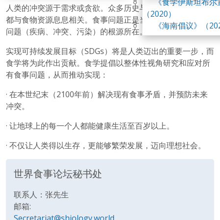
《食学伊斯坦布尔
人类的冲突源于需求或贪欲。众多历史与当代的人类冲突，
峰会
（2020）
都与食物资源息息相关。食事问题正是当今世界众多全球性
第四届世界食学论
《海南倡议》（20
问题（疾病、冲突、污染）的根源所在。
实现可持续发展目标（SDGs）将是人类迈出的重要一步，而
食学将为此作出贡献。食学提倡以整体性视角研究和应对所
有食事问题，从而推动实现：
· 在本世纪末（2100年前）解决现有食事矛盾，并预防未来
冲突。
· 让地球上的每一个人都能健康生活至百岁以上。
· 不仅让人类得以生存，更能够繁荣发展，迈向理想社会。
世界食事论坛秘书处
联系人：张先生
邮箱:
Secretariat@shiology.world