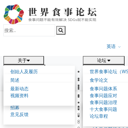
英语
关于
论坛
报告
研究
创始人及履历
世界食事论坛（WS
新闻
相关
食学理念与愿景
第五届世界食事论
简述
食学论文
食学核心概念
参与方式
联系我们
背景与框架
出版物
最新动态
食事问题体系
食事论坛
工作节点及事项
往届论坛
视频资料
食事问题应对
论坛成果
食事可持续发展报告
共同起草人
首页
详情
食事问题治理
专家解读
第一届世界食学论
招募
《伊尹倡议》（20
十大食事问题
第二届世界食学论
意见反馈
《食学带路共识》（
论坛章程
食学理念及愿景
第三届世界食学论
《淡路岛宣言》（2
第三届世界食学论