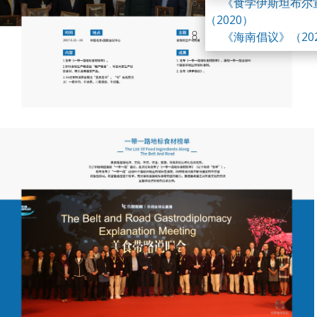
《食学伊斯坦布尔
峰会
（2020）
第四届世界食学论
《海南倡议》（20