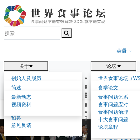
英语
关于
论坛
报告
研究
创始人及履历
世界食事论坛（WS
新闻
相关
食学理念与愿景
第五届世界食事论
简述
食学论文
食学核心概念
参与方式
联系我们
背景与框架
出版物
最新动态
食事问题体系
食事论坛
工作节点及事项
往届论坛
视频资料
食事问题应对
论坛成果
食事可持续发展报告
共同起草人
首页
第一届世界食学论坛
食事问题治理
第一届世界食学论
招募
《伊尹倡议》（20
十大食事问题
第二届世界食学论
意见反馈
《食学带路共识》（
论坛章程
第三届世界食学论
《淡路岛宣言》（2
第三届世界食学论