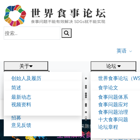
英语
关于
论坛
报告
研究
创始人及履历
世界食事论坛（WS
新闻
相关
食学理念与愿景
第五届世界食事论
简述
食学论文
食学核心概念
参与方式
联系我们
背景与框架
出版物
最新动态
食事问题体系
食事论坛
工作节点及事项
往届论坛
视频资料
食事问题应对
论坛成果
食事可持续发展报告
共同起草人
首页
第三届世界食学论坛伊斯坦布尔峰会
食事问题治理
第一届世界食学论
招募
《伊尹倡议》（20
十大食事问题
第二届世界食学论
意见反馈
《食学带路共识》（
论坛章程
第三届世界食学论
《淡路岛宣言》（2
第三届世界食学论