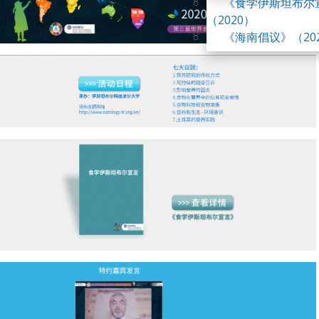
《食学伊斯坦布尔
峰会
（2020）
第四届世界食学论
《海南倡议》（20